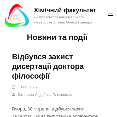
Перейти
Хімічний факультет
до
Дніпровського національного
вмісту
університету імені Олеся Гончара
(натисніть
Enter)
Новини та події
Відбувся захист
дисертації доктора
філософії
1 Лип,2026
Катерина Андріївна Плясовська
Вчора, 30 червня, відбувся захист
дисертації PhD випускника аспірантури