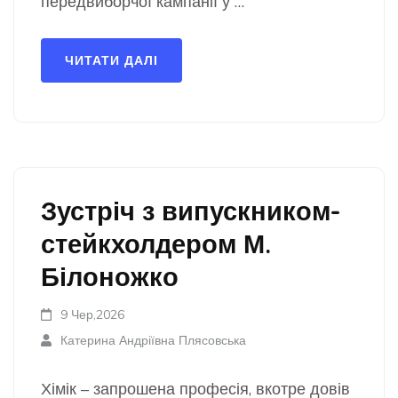
передвиборчої кампанії у …
ЧИТАТИ ДАЛІ
Зустріч з випускником-
стейкхолдером М.
Білоножко
9 Чер,2026
Катерина Андріївна Плясовська
Хімік – запрошена професія, вкотре довів