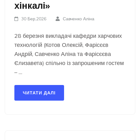
хінкалі»
30 Бер,2026
Савченко Аліна
28 березня викладачі кафедри харчових
технологій (Котов Олексій, Фарісєєв
Андрій, Савченко Аліна та Фарісєєва
Єлизавета) спільно із запрошеним гостем
– …
ЧИТАТИ ДАЛІ