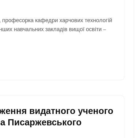
к, професорка кафедри харчових технологій
нших навчальних закладів вищої освіти –
дження видатного ученого
а Писаржевського