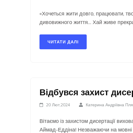
«Хочеться жити довго, працювати, тв
дивовижного життя… Хай живе прекра
ЧИТАТИ ДАЛІ
Відбувся захист дисе
20 Лют,2024
Катерина Андріївна Пля
Вітаємо із захистом дисертації вихов
Аймад-Еддіна! Незважаючи на мовні т