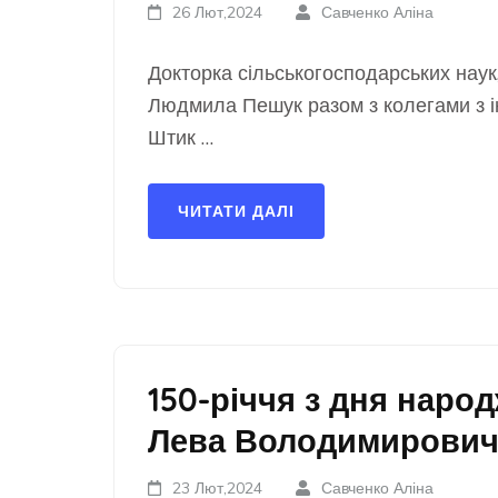
26 Лют,2024
Савченко Аліна
Докторка сільськогосподарських нау
Людмила Пешук разом з колегами з і
Штик …
ЧИТАТИ ДАЛІ
150-річчя з дня наро
Лева Володимирович
23 Лют,2024
Савченко Аліна