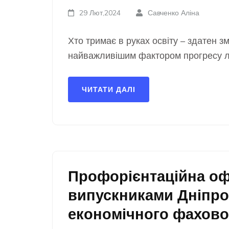
29 Лют,2024
Савченко Аліна
Хто тримає в руках освіту – здатен з
найважливішим фактором прогресу лю
ЧИТАТИ ДАЛІ
Профорієнтаційна офл
випускниками Дніпро
економічного фахово