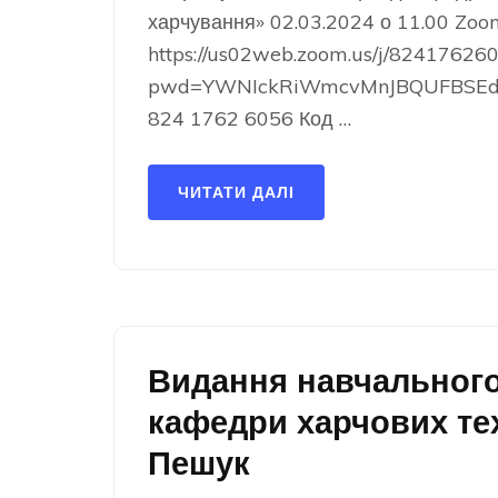
харчування» 02.03.2024 о 11.00 Zoo
https://us02web.zoom.us/j/82417626
pwd=YWNIckRiWmcvMnJBQUFBSEdYU0
824 1762 6056 Код …
ЧИТАТИ ДАЛІ
Видання навчальног
кафедри харчових т
Пешук