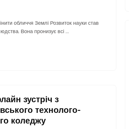
мінити обличчя Землі Розвиток науки став
дства. Вона пронизує всі …
айн зустріч з
вського технолого-
го коледжу