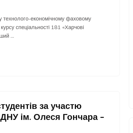
му технолого-економічному фаховому
 курсу спеціальності 181 «Харчові
іший …
студентів за участю
 ДНУ ім. Олеся Гончара –