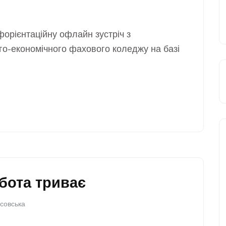
орієнтаційну офлайн зустріч з
го-економічного фахового коледжу на базі
бота триває
совська