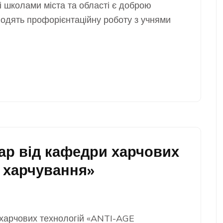
і школами міста та області є доброю
водять профорієнтаційну роботу з учнями
ар від кафедри харчових
E харчування»
 харчових технологій «ANTI-AGE