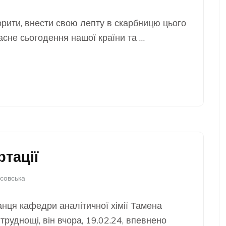
орити, внести свою лепту в скарбницю цього
сне сьогодення нашої країни та …
ртації
совська
анця кафедри аналітичної хімії Тамена
руднощі, він вчора, 19.02.24, впевнено