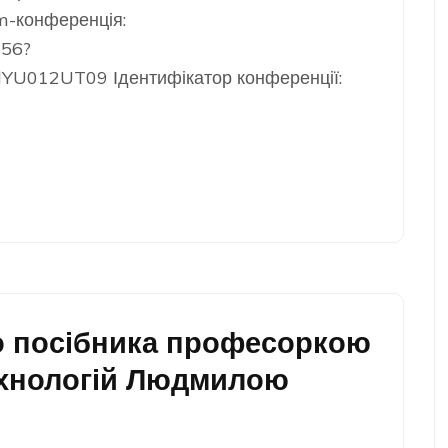
m-конференція:
056?
12UT09 Ідентифікатор конференції:
о посібника професоркою
ехнологій Людмилою