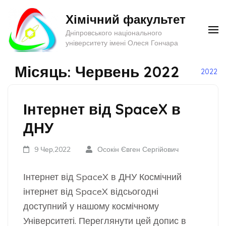
Перейти
Хімічний факультет
до
Дніпровського національного
вмісту
університету імені Олеся Гончара
(натисніть
Enter)
Місяць:
Червень 2022
2022
Інтернет від SpaceX в
ДНУ
9 Чер,2022
Осокін Євген Сергійович
Інтернет від SpaceX в ДНУ Космічний
інтернет від SpaceX відсьогодні
доступний у нашому космічному
Університеті. Переглянути цей допис в