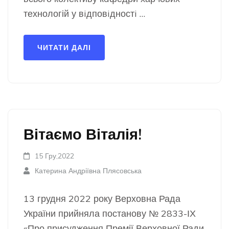
технологій у вiдповiдностi …
ЧИТАТИ ДАЛІ
Вітаємо Віталія!
15 Гру,2022
Катерина Андріївна Плясовська
13 грудня 2022 року Верховна Рада
України прийняла постанову № 2833-ІХ
«Про присудження Премії Верховної Ради