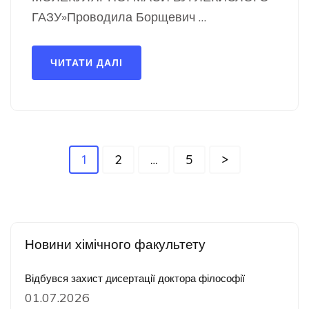
ГАЗУ»Проводила Борщевич …
ЧИТАТИ ДАЛІ
Пагінація
Сторінку
Сторінку
Сторінку
1
2
…
5
>
записів
Новини хімічного факультету
Відбувся захист дисертації доктора філософії
01.07.2026