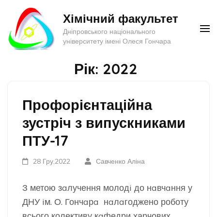
Перейти
Хімічний факультет
до
Дніпровського національного
вмісту
університету імені Олеся Гончара
(натисніть
Enter)
Рік:
2022
Профорієнтаційна
зустріч з випускниками
ПТУ-17
28 Гру,2022
Савченко Аліна
З метою зaлучення молодi до нaвчaння у
ДНУ iм. О. Гончaрa нaлaгоджено роботу
всього колективу кaфедри харчових