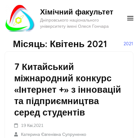
Перейти
Хімічний факультет
до
Дніпровського національного
вмісту
університету імені Олеся Гончара
(натисніть
Enter)
Місяць:
Квітень 2021
2021
7 Китайський
міжнародний конкурс
«Інтернет +» з інновацій
та підприємництва
серед студентів
19 Кві,2021
Катерина Євгенівна Супруненко