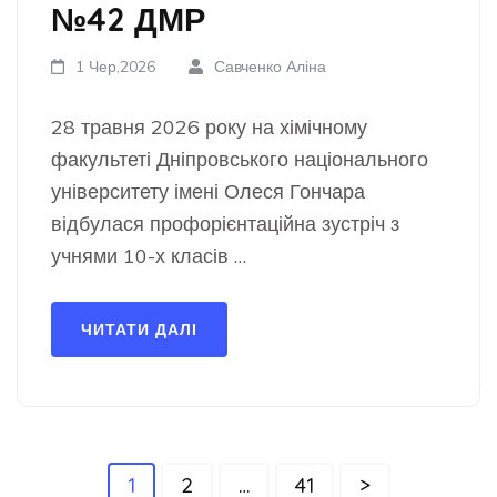
№42 ДМР
1 Чер,2026
Савченко Аліна
28 травня 2026 року на хімічному
факультеті Дніпровського національного
університету імені Олеся Гончара
відбулася профорієнтаційна зустріч з
учнями 10-х класів …
ЧИТАТИ ДАЛІ
Пагінація
Сторінку
Сторінку
Сторінку
1
2
…
41
>