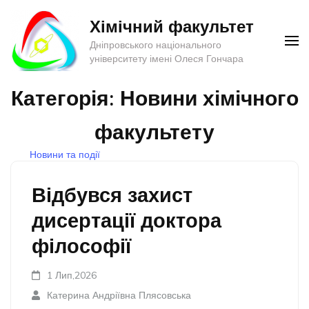
Перейти
Хімічний факультет
до
Дніпровського національного
вмісту
університету імені Олеся Гончара
(натисніть
Enter)
Категорія:
Новини хімічного
факультету
Новини та події
Відбувся захист
дисертації доктора
філософії
1 Лип,2026
Катерина Андріївна Плясовська