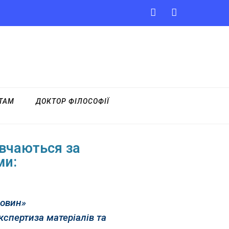
НТАМ
ДОКТОР ФІЛОСОФІЇ
вчаються за
ми:
човин»
кспертиза матеріалів та