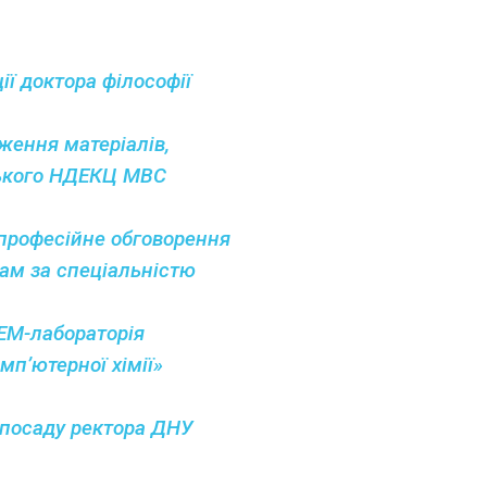
ії доктора філософії
дження матеріалів,
цького НДЕКЦ МВС
 професійне обговорення
рам за спеціальністю
EM-лабораторія
мп’ютерної хімії»
 посаду ректора ДНУ