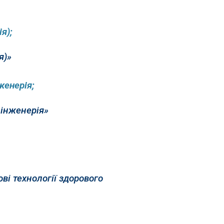
я);
я)»
нженерія;
 інженерія»
ві технології здорового