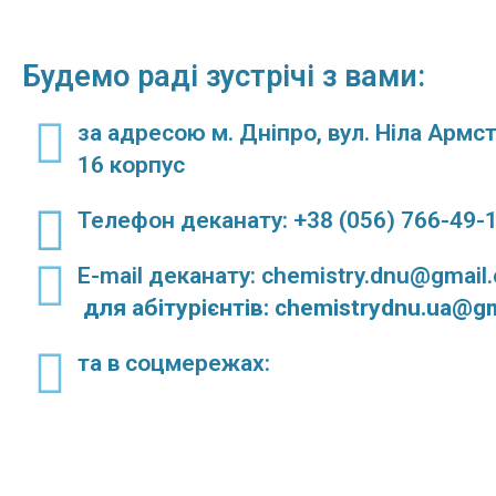
Будемо раді зустрічі з вами:
за адресою м. Дніпро, вул. Ніла Армст
16 корпус
Телефон деканату: +38 (056) 766-49-
E-mail деканату: chemistry.dnu@gmail
для абітурієнтів: chemistrydnu.ua@g
та в соцмережах: