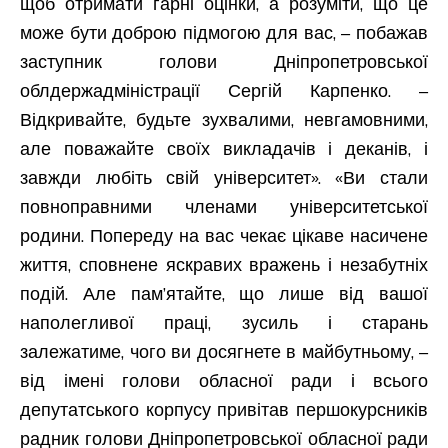
щоб отримати гарні оцінки, а розуміти, що це
може бути доброю підмогою для вас, – побажав
заступник голови Дніпропетровської
облдержадміністрації Сергій Карпенко. –
Відкривайте, будьте зухвалими, невгамовними,
але поважайте своїх викладачів і деканів, і
завжди любіть свій університет». «Ви стали
повноправними членами університетської
родини. Попереду на вас чекає цікаве насичене
життя, сповнене яскравих вражень і незабутніх
подій. Але пам’ятайте, що лише від вашої
наполегливої праці, зусиль і старань
залежатиме, чого ви досягнете в майбутньому, –
від імені голови обласної ради і всього
депутатського корпусу привітав першокурсників
радник голови Дніпропетровської обласної ради