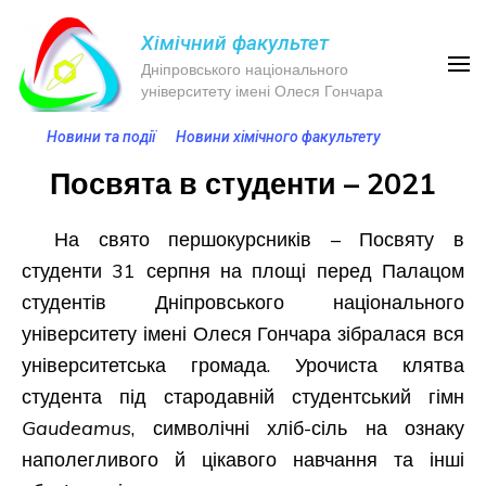
Хімічний факультет
Дніпровського національного
університету імені Олеся Гончара
Новини та події
Новини хімічного факультету
Посвята в студенти – 2021
На свято першокурсників – Посвяту в
студенти 31 серпня на площі перед Палацом
студентів Дніпровського національного
університету імені Олеся Гончара зібралася вся
університетська громада. Урочиста клятва
студента під стародавній студентський гімн
Gaudeamus
, символічні хліб-сіль на ознаку
наполегливого й цікавого навчання та інші