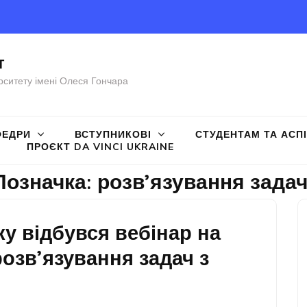
т
рситету імені Олеся Гончара
ФЕДРИ
ВСТУПНИКОВІ
СТУДЕНТАМ ТА АСП
ПРОЄКТ DA VINCI UKRAINE
Позначка:
розв’язування зада
ку відбувся вебінар на
розв’язування задач з