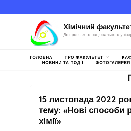
Перейти
до
вмісту
Хімічний факульте
(натисніть
Дніпровського національного уніве
Enter)
ГОЛОВНА
ПРО ФАКУЛЬТЕТ
КА
НОВИНИ ТА ПОДІЇ
ФОТОГАЛЕРЕЯ
15 листопада 2022 ро
тему: «Нові способи 
хімії»