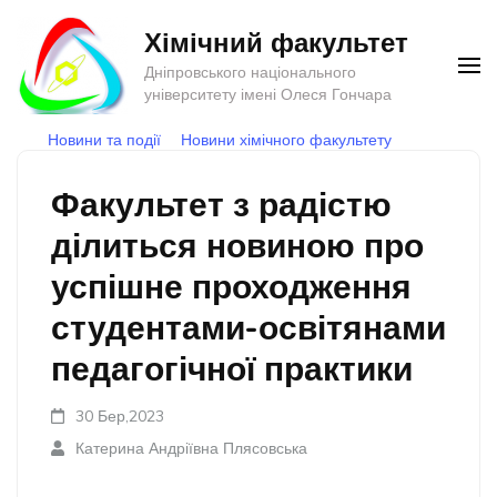
Перейти
Хімічний факультет
до
Дніпровського національного
вмісту
університету імені Олеся Гончара
(натисніть
Новини та події
Новини хімічного факультету
Enter)
Факультет з радістю
ділиться новиною про
успішне проходження
студентами-освітянами
педагогічної практики
30 Бер,2023
Катерина Андріївна Плясовська