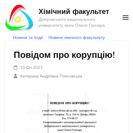
Перейти
Хімічний факультет
до
Дніпровського національного
вмісту
університету імені Олеся Гончара
(натисніть
Новини та події
Новини хімічного факультету
Enter)
Повідом про корупцію!
10 Січ,2023
Катерина Андріївна Плясовська