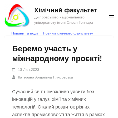
Перейти
Хімічний факультет
до
Дніпровського національного
вмісту
університету імені Олеся Гончара
(натисніть
Новини та події
Новини хімічного факультету
Enter)
Беремо участь у
міжнародному проєкті!
13 Лют,2023
Катерина Андріївна Плясовська
Сучасний світ неможливо уявити без
інновацій у галузі хімії та хімічних
технологій. Сталий розвиток різних
аспектів промисловості та життя в рамках