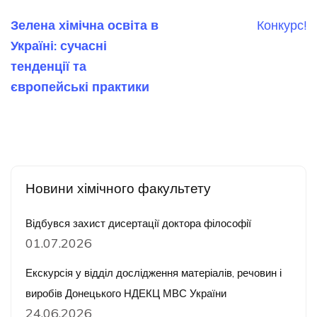
Навігація
Зелена хімічна освіта в
Конкурс!
записів
Україні: сучасні
тенденції та
європейські практики
Новини хімічного факультету
Відбувся захист дисертації доктора філософії
01.07.2026
Екскурсія у відділ дослідження матеріалів, речовин і
виробів Донецького НДЕКЦ МВС України
24.06.2026