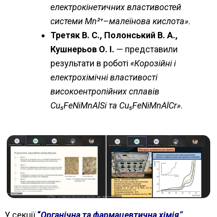
електрокінетичних властивостей
системи Mn²⁺–малеїнова кислота»
.
Третяк В. С., Полонський В. А.,
Кушнерьов О. І.
— представили
результати в роботі
«Корозійні і
електрохімічні властивості
високоентропійних сплавів
Cu₅FeNiMnAlSi та Cu₅FeNiMnAlCr»
.
У секції
“
Органічна та фармацевтична хімія”