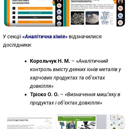
У секції
«Аналітична хімія»
відзначилися
дослідники:
Корольчук Н. М.
– «
Аналітичний
контроль вмісту деяких іонів металів у
харчових продуктах та обʼєктах
довкілля»
Тріско О. О.
–
«Визначення миш’яку в
продуктах і об’єктах довкілля»