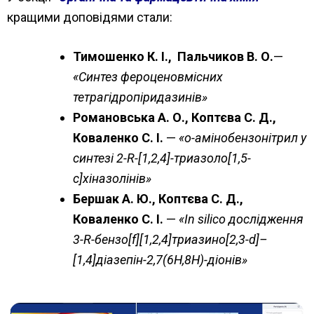
кращими доповідями стали:
Тимошенко К. І., Пальчиков
В. О.
—
«Синтез фероценовмісних
тетрагідропіридазинів»
Романовська А. О., Коптєва С. Д.,
Коваленко С. І.
—
«о-амінобензонітрил у
синтезі 2-R-[1,2,4]-триазоло[1,5-
c]хіназолінів»
Бершак А. Ю., Коптєва С. Д.,
Коваленко С. І.
—
«In silico дослідження
3-R-бензо[f][1,2,4]триазино[2,3-d]–
[1,4]діазепін-2,7(6H,8H)-діонів»