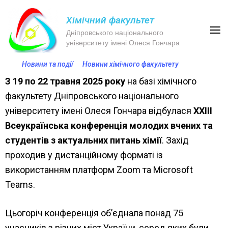
Хімічний факультет
Дніпровського національного
університету імені Олеся Гончара
Новини та події
Новини хімічного факультету
З 19 по 22 травня 2025 року
на базі хімічного
факультету Дніпровського національного
університету імені Олеся Гончара відбулася
XXІІІ
Всеукраїнська конференція молодих вчених та
студентів з актуальних питань хімії
. Захід
проходив у дистанційному форматі із
використанням платформ Zoom та Microsoft
Teams.
Цьогоріч конференція об’єднала понад 75
учасників з різних міст України, серед яких були