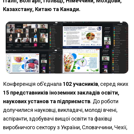
Італії, Болгарії, Польщі, Німеччини, Молдови,
Казахстану, Китаю та Канади.
Конференція об’єднала
102 учасників
, серед яких
15 представників іноземних закладів освіти,
наукових установ та підприємств
. До роботи
долучилися науковці, викладачі, молоді вчені,
аспіранти, здобувачі вищої освіти та фахівці
виробничого сектору з України, Словаччини, Чехії,