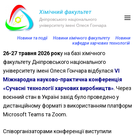
Хімічний факультет
Дніпровського національного
університету імені Олеся Гончара
Новини та події
Новини хімічного факультету
Новини
кафедри харчових технологій
26-27 травня 2026 рок
у на базі хімічного
факультету Дніпровського національного
університету імені Олеся Гончара відбулася
VІ
Міжнародна науково-практична конференція
«Сучасні технології харчових виробництв»
. Через
воєнний стан в Україні захід було проведено у
дистанційному форматі з використанням платформ
Microsoft Teams та Zoom.
Співорганізаторами конференції виступили