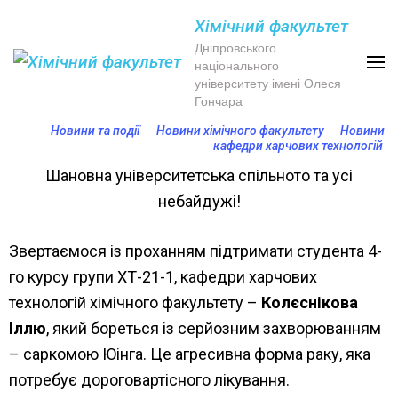
Хімічний факультет
Дніпровського
національного
університету імені Олеся
Гончара
Новини та події
Новини хімічного факультету
Новини
кафедри харчових технологій
Шановна університетська спільното та усі
небайдужі!
Звертаємося із проханням підтримати студента 4-
го курсу групи ХТ-21-1, кафедри харчових
технологій хімічного факультету –
Колєснікова
Іллю
, який бореться із серйозним захворюванням
– саркомою Юінга. Це агресивна форма раку, яка
потребує дороговартісного лікування.