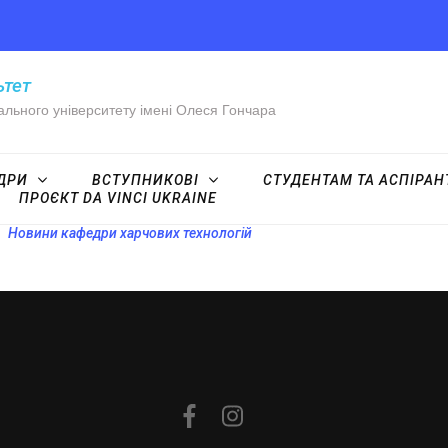
ьтет
ального університету імені Олеся Гончара
ДРИ
ВСТУПНИКОВІ
СТУДЕНТАМ ТА АСПІРА
ПРОЄКТ DA VINCI UKRAINE
Новини кафедри харчових технологій