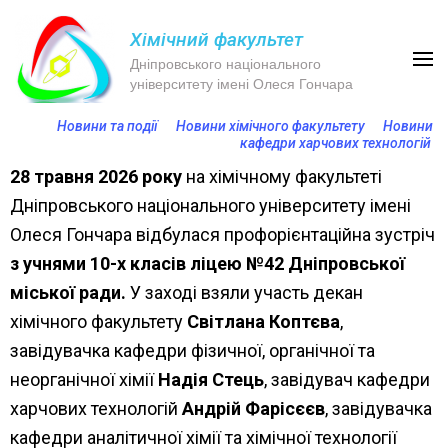
Хімічний факультет
Дніпровського національного
університету імені Олеся Гончара
Новини та події
Новини хімічного факультету
Новини
кафедри харчових технологій
28 травня 2026 року
на хімічному факультеті
Дніпровського національного університету імені
Олеся Гончара відбулася профорієнтаційна зустріч
з учнями 10-х класів ліцею №42 Дніпровської
міської ради.
У заході взяли участь декан
хімічного факультету
Світлана Коптєва
,
завідувачка кафедри фізичної, органічної та
неорганічної хімії
Надія Стець
, завідувач кафедри
харчових технологій
Андрій Фарісєєв
, завідувачка
кафедри аналітичної хімії та хімічної технології