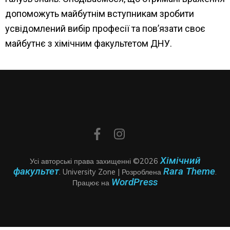
допоможуть майбутнім вступникам зробити
усвідомлений вибір професії та пов’язати своє
майбутнє з хімічним факультетом ДНУ.
Хімічний
Усі авторські права захищенні ©2026
факультет
Rara Theme
.
University Zone | Розроблена
.
WordPress
Працює на