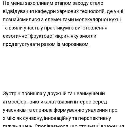
Не менш захопливим етапом заходу стало
відвідування кафедри харчових технологій, де учні
познайомилися з елементами молекулярної кухні
та взяли участь у практикумі з виготовлення
екзотичної фруктової «ікри», яку змогли
продегустувати разом із морозивом.
Зустріч пройшла у дружній та невимушеній
атмосфері, викликала жвавий інтерес серед
учасників та сприяла формуванню уявлення про
хімію як сучасну, інноваційну та перспективну
галузь знань. Сподіваємося, що отримані враження