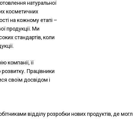
готовлення натуральної
вих косметичних
ості на кожному етапі –
ої продукції. Ми
оких стандартів, коли
укції.
ю компанії, її
о розвитку. Працівники
ися своїм досвідом і
обітниками відділу розробки нових продуктів, де мог