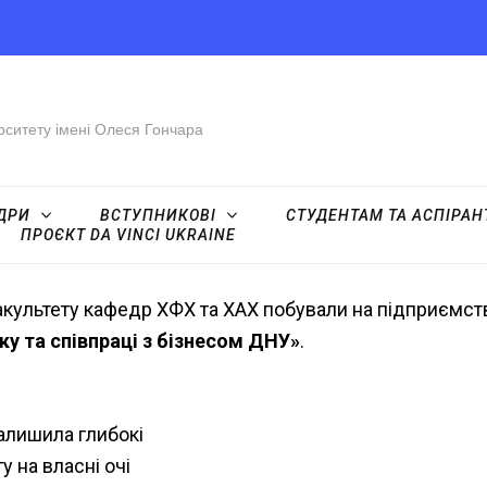
рситету імені Олеся Гончара
ДРИ
ВСТУПНИКОВІ
СТУДЕНТАМ ТА АСПІРА
ПРОЄКТ DA VINCI UKRAINE
акультету кафедр ХФХ та ХАХ побували на підприємст
ку та співпраці з бізнесом ДНУ»
.
алишила глибокі
 на власні очі