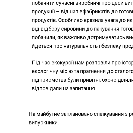
побачити сучасні виробничі про цеси ви
продукції – від напівфабрикатів до гото
продуктів. Особливо вразила увага до як
від відбору сировини до пакування готов
побачили, як важливо дотримуватись вис
йдеться про натуральність і безпеку прод
Під час екскурсії нам розповіли про історі
екологічну місію та прагнення до сталог
підприємства були привітні, охоче ділил
відповідали на запитання.
На майбутнє заплановано спілкування з р
випускники.