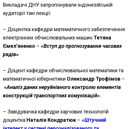
Викладачі ДНУ запропонували індонезійській
аудиторії такі лекції:
– Доцентка кафедри математичного забезпечення
електронних обчислювальних машин
Тетяна
Ємел’яненко
–
«Вступ до прогнозування часових
рядів»
.
– Доцент кафедри обчислювальної математики та
математичної кібернетики
Олександр Трофімов
–
«Аналіз даних неруйнівного контролю елементів
конструкцій транспортних комунікацій»
.
– Завідувачка кафедри харчових технологій
доцентка
Наталія Кондратюк
–
«Штучний
інтелект у системі персоналізованого та