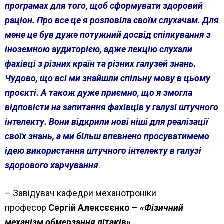
програмах для того, щоб сформувати здоровий
раціон. Про все це я розповіла своїм слухачам. Для
мене це був дуже потужний досвід спілкування з
іноземною аудиторією, адже лекцію слухали
фахівці з різних країн та різних галузей знань.
Чудово, що всі ми знайшли спільну мову в цьому
проєкті. А також дуже приємно, що я змогла
відповісти на запитання фахівців у галузі штучного
інтелекту. Вони відкрили нові ніші для реалізації
своїх знань, а ми більш впевнено просуватимемо
ідею використання штучного інтелекту в галузі
здорового харчування
.
– Завідувач кафедри механотроніки
професор
Сергій Алексєєнко
–
«Фізичний
механізм обмерзання літаків»
.