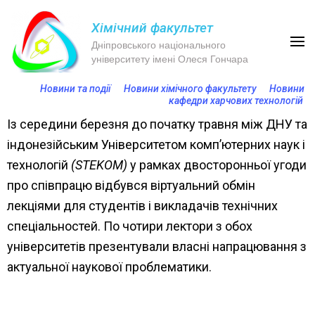
Хімічний факультет
Дніпровського національного
університету імені Олеся Гончара
Новини та події
Новини хімічного факультету
Новини
кафедри харчових технологій
Із середини березня до початку травня між ДНУ та
індонезійським Університетом комп’ютерних наук і
технологій
(STEKOM)
у рамках двосторонньої угоди
про співпрацю відбувся віртуальний обмін
лекціями для студентів і викладачів технічних
спеціальностей. По чотири лектори з обох
університетів презентували власні напрацювання з
актуальної наукової проблематики.