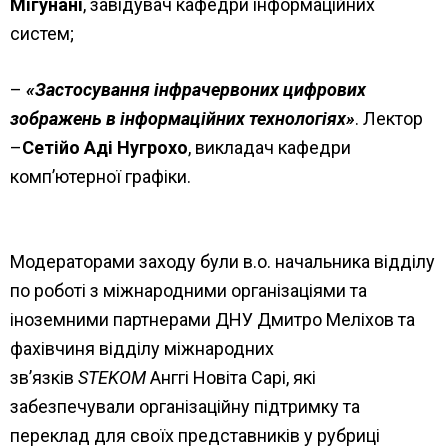
Мігунані
, завідувач кафедри інформаційних
систем;
–
«Застосування інфрачервоних цифрових
зображень в інформаційних технологіях»
. Лектор
–
Сетійо Аді Нугрохо
, викладач кафедри
комп’ютерної графіки.
Модераторами заходу були в.о. начальника відділу
по роботі з міжнародними організаціями та
іноземними партнерами ДНУ Дмитро Меліхов та
фахівчиня відділу міжнародних
зв’язків
STEKOM
Анггі Новіта Сарі, які
забезпечували організаційну підтримку та
переклад для своїх представників у рубриці