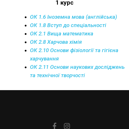
1 курс
ОК 1.6 Іноземна мова (англійська)
ОК 1.8 Вступ до спеціальності
ОК 2.1 Вища математика
ОК 2.8 Харчова хімія
ОК 2.10 Основи фізіології та гігієна
харчування
ОК 2.11 Основи наукових досліджень
та технічної творчості