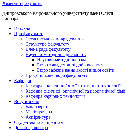
Хімічний факультет
Дніпровського національного університету імені Олеся
Гончара
Головна
Про факультет
Студентське самоврядування
Структура факультету
Вчена рада факультету
Науково-методична діяльність
Науково-методична рада
Бюро з академічної доброчесності
Бюро забезпечення якості вищої освіти
Профспілкове бюро факультету
Кафедри
Кафедра аналітичної хімії та хімічної технології
Кафедра фізичної, органічної та неорганічної хімії
Кафедра харчових технологій
Вступникові
Бакалаврат
Магістратура
Аспірантура
Студентам та аспірантам
Доктор філософії