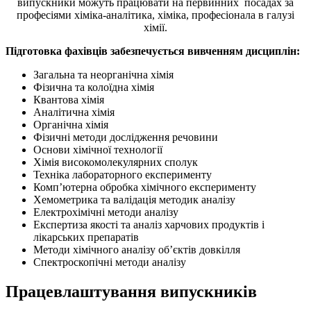
випускники можуть працювати на первинних посадах за
професіями хіміка-аналітика, хіміка, професіонала в галузі
хімії.
Підготовка фахівців забезпечується вивченням дисциплін:
Загальна та неорганічна хімія
Фізична та колоїдна хімія
Квантова хімія
Аналітична хімія
Органічна хімія
Фізичні методи дослідження речовини
Основи хімічної технології
Хімія високомолекулярних сполук
Техніка лабораторного експерименту
Комп’ютерна обробка хімічного експерименту
Хемометрика та валідація методик аналізу
Електрохімічні методи аналізу
Експертиза якості та аналіз харчових продуктів і
лікарських препаратів
Методи хімічного аналізу об’єктів довкілля
Спектроскопічні методи аналізу
Працевлаштування випускників