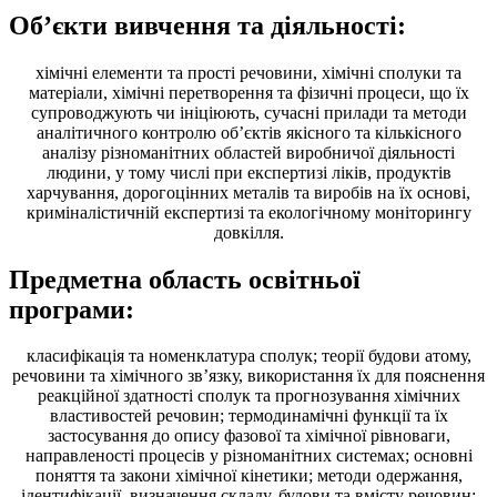
Об’єкти вивчення та діяльності:
хімічні елементи та прості речовини, хімічні сполуки та
матеріали, хімічні перетворення та фізичні процеси, що їх
супроводжують чи ініціюють, сучасні прилади та методи
аналітичного контролю об’єктів якісного та кількісного
аналізу різноманітних областей виробничої діяльності
людини, у тому числі при експертизі ліків, продуктів
харчування, дорогоцінних металів та виробів на їх основі,
криміналістичній експертизі та екологічному моніторингу
довкілля.
Предметна область освітньої
програми:
класифікація та номенклатура сполук; теорії будови атому,
речовини та хімічного зв’язку, використання їх для пояснення
реакційної здатності сполук та прогнозування хімічних
властивостей речовин; термодинамічні функції та їх
застосування до опису фазової та хімічної рівноваги,
направленості процесів у різноманітних системах; основні
поняття та закони хімічної кінетики; методи одержання,
ідентифікації, визначення складу, будови та вмісту речовин;