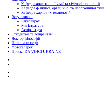
Кафедра аналітичної хімії та хімічної технології
Кафедра фізичної, органічної та неорганічної хімії
Кафедра харчових технологій
Вступникові
Бакалаврат
Магістратура
Аспірантура
Студентам та аспірантам
Доктор філософії
Новини та події
Фотогалерея
Проєкт DA VINCI UKRAINE