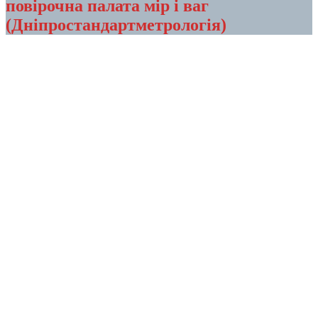
повірочна палата мір і ваг
(Дніпростандартметрологія)