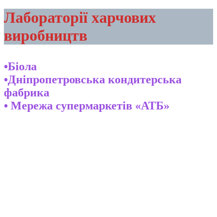
Лабораторії харчових
виробництв
•Біола
•Дніпропетровська кондитерська
фабрика
• Мережа супермаркетів «АТБ»