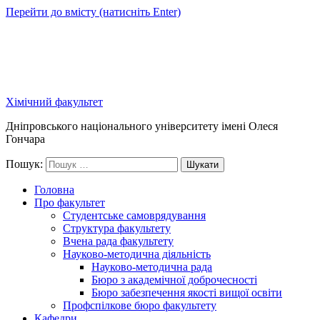
Перейти до вмісту (натисніть Enter)
Хімічний факультет
Дніпровського національного університету імені Олеся
Гончара
Пошук:
Головна
Про факультет
Студентське самоврядування
Структура факультету
Вчена рада факультету
Науково-методична діяльність
Науково-методична рада
Бюро з академічної доброчесності
Бюро забезпечення якості вищої освіти
Профспілкове бюро факультету
Кафедри